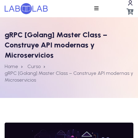
gRPC [Golang] Master Class –
Construye API modernas y
Microservicios
Home
Curso
ros
gRPC [Golang] Master Class – Construye API modernas y
Microservicios